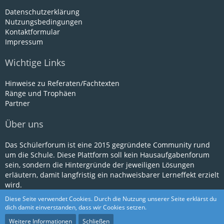
Datenschutzerklärung
Nutzungsbedingungen
Kontaktformular
Impressum
Wichtige Links
Hinweise zu Referaten/Fachtexten
Ränge und Trophäen
Partner
Über uns
Das Schülerforum ist eine 2015 gegründete Community rund
um die Schule. Diese Plattform soll kein Hausaufgabenforum
sein, sondern die Hintergründe der jeweiligen Lösungen
erläutern, damit langfristig ein nachweisbarer Lerneffekt erzielt
wird.
Diese Seite verwendet Cookies. Durch die Nutzung unserer Seite erklärst du
dich damit einverstanden, dass wir Cookies setzen.
Community-Software:
WoltLab Suite™
Weitere Informationen
Schließen