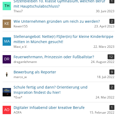
Sitzenbleiben 10. Klasse Gymnasium, welchen Beruf
1
mit Hauptschulabschluss?
Theo7
30. Juni 2023
Wie Unternehmen gründen um reich zu werden?
2
Kewin155
23. April 2023
Stellenangebot: Nette(r) FSJler(in) für kleine Kinderkrippe
mitten in München gesucht!
Maxi_e.V.
22. März 2023
Feuerwehrmann, Prinzessin oder Fußballstar?
12
draganlehmann
24. August 2022
Bewerbung als Reporter
9
marco_w
18. Juli 2022
Schule fertig und dann? Orientierung und
2
Inspiration findest du hier!
*Eva*
24. Mai 2022
Digitaler Infoabend über kreative Berufe
1
AOFA
15. Februar 2022