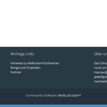
Wichtige Links
Über u
Hinweise zu Referaten/Fachtexten
Das Schü
Ränge und Trophäen
rund um d
Partner
Hausaufg
jeweilige
nachweisb
Community-Software:
WoltLab Suite™