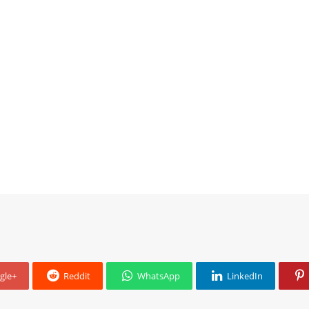
gle+
Reddit
WhatsApp
LinkedIn