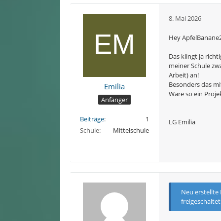
8. Mai 2026
Hey ApfelBanane2
Das klingt ja rich
meiner Schule zwa
Arbeit) an!
Besonders das mi
Emilia
Wäre so ein Proje
Anfänger
Beiträge
1
LG Emilia
Schule
Mittelschule
Neu erstellte
freigeschalte