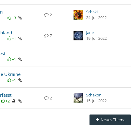
en
Schaki
2
24. Juli 2022
+3
chland
Jade
7
19. Juli 2022
+1
est
+1
ie Ukraine
+1
rfasst
Schakon
2
15. Juli 2022
+2
Neues Thema