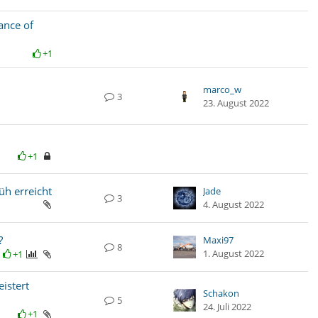
ance of
+1
marco_w
3
23. August 2022
+1
üh erreicht
Jade
3
4. August 2022
?
Maxi97
8
1. August 2022
+1
istert
Schakon
5
24. Juli 2022
+1