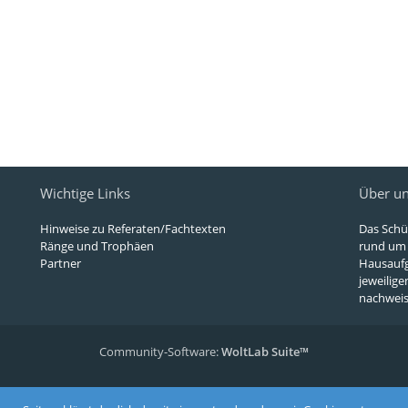
Wichtige Links
Über u
Hinweise zu Referaten/Fachtexten
Das Schü
Ränge und Trophäen
rund um d
Partner
Hausaufg
jeweilige
nachweisb
Community-Software:
WoltLab Suite™