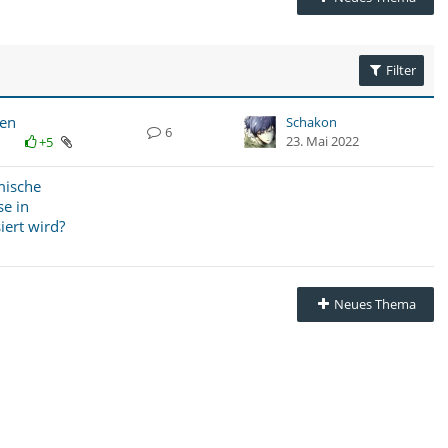
Filter
ten
Schakon
6
23. Mai 2022
+5
mische
se in
ert wird?
Neues Thema