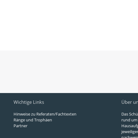
Wichtige Links
Über u
Hinweise zu Referaten/Fachtexten
Das Schü
Ränge und Trophäen
rund um d
Partner
Hausaufg
jeweilige
nachweisb