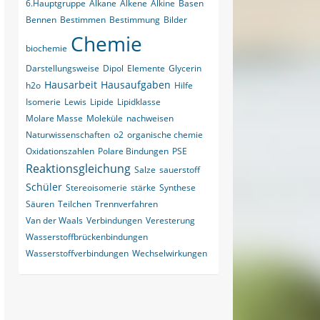
6.Hauptgruppe
Alkane
Alkene
Alkine
Basen
Bennen
Bestimmen
Bestimmung
Bilder
Chemie
biochemie
Darstellungsweise
Dipol
Elemente
Glycerin
Hausarbeit
Hausaufgaben
h2o
Hilfe
Isomerie
Lewis
Lipide
Lipidklasse
Molare Masse
Moleküle
nachweisen
Naturwissenschaften
o2
organische chemie
Oxidationszahlen
Polare Bindungen
PSE
Reaktionsgleichung
Salze
sauerstoff
Schüler
Stereoisomerie
stärke
Synthese
Säuren
Teilchen
Trennverfahren
Van der Waals
Verbindungen
Veresterung
Wasserstoffbrückenbindungen
Wasserstoffverbindungen
Wechselwirkungen